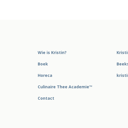
Wie is Kristin?
Krist
Boek
Beeks
Horeca
krist
Culinaire Thee Academie™
Contact