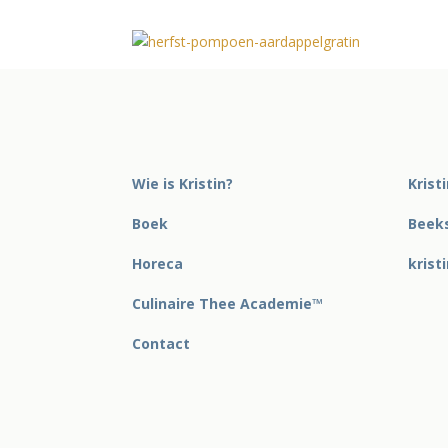
Wie is Kristin?
Krist
Boek
Beeks
Horeca
krist
Culinaire Thee Academie™
Contact