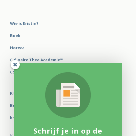
Wie is Kristin?
Boek
Horeca
Culinaire Thee Academie™
Contact
Kristin Van Eetvelt
Beekstraat 86 - 2500 Lier
kristin@theebijgerechten.be
Schrijf je in op de
Volg me op sociale media: