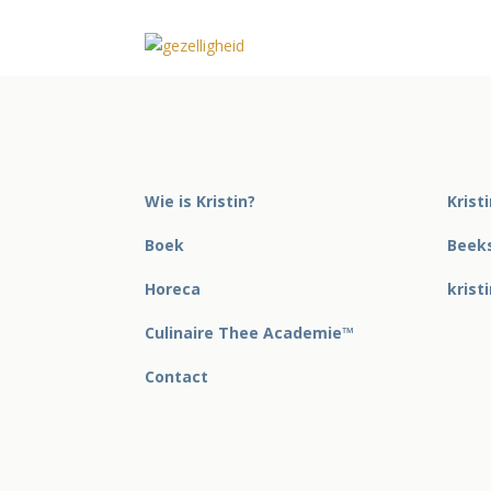
Wie is Kristin?
Krist
Boek
Beeks
Horeca
krist
Culinaire Thee Academie™
Contact